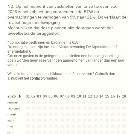
NB: Op het moment van vaststellen van onze tarieven voor
2026 is het kabinet nog voornemens de BTW op
overnachtingen te verhogen van 9% naar 21%. Dit verklaart de
relatief hoge tariefswijziging.
Mocht blijken dat deze plannen niet doorgaan wordt het
teveelbetaalde teruggestort.
* combinatie bedlinnen en badlinnen is €10,-
De energiekosten zijn inclusief. Vakantiewoning De Kipmulder heeft
energielabel C.
Om onze gasten in de gelegenheid te stellen een herhalingsboeking te
doen worden geen reserveringen aangenomen van langer dan een jaar
vooruit.
Wilt u informatie over beschikbaarheid of reserveren? Gebruik dan
alstublieft het
contact
-formulier.
2026
01
02
03
04
05
06
07
08
09
10
11
12
13
14
15
16
17
18
19
januari
februari
maart
april
mei
juni