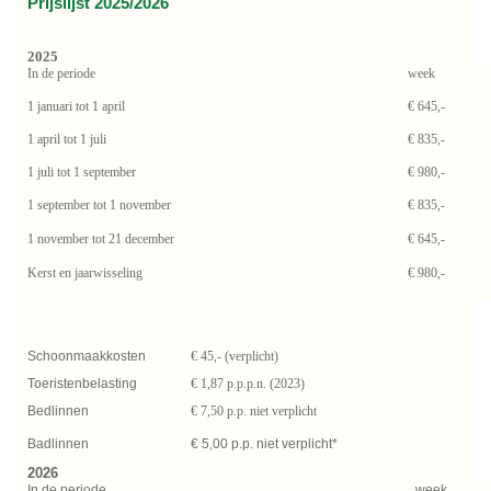
Prijslijst 2025/2026
2025
In de periode
week
1 januari tot 1 april
€ 645,-
1 april tot 1 juli
€ 835,-
1 juli tot 1 september
€ 980,-
1 september tot 1 november
€ 835,-
1 november tot 21 december
€ 645,-
Kerst en jaarwisseling
€ 980,-
Schoonmaakkosten
€ 45,- (verplicht)
Toeristenbelasting
€ 1,87 p.p.p.n. (2023)
Bedlinnen
€ 7,50 p.p. niet verplicht
Badlinnen
€ 5,00 p.p. niet verplicht*
2026
In de periode
week