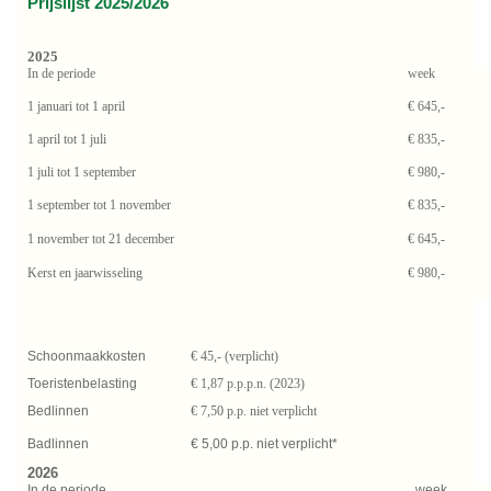
Prijslijst 2025/2026
2025
In de periode
week
1 januari tot 1 april
€ 645,-
1 april tot 1 juli
€ 835,-
1 juli tot 1 september
€ 980,-
1 september tot 1 november
€ 835,-
1 november tot 21 december
€ 645,-
Kerst en jaarwisseling
€ 980,-
Schoonmaakkosten
€ 45,- (verplicht)
Toeristenbelasting
€ 1,87 p.p.p.n. (2023)
Bedlinnen
€ 7,50 p.p. niet verplicht
Badlinnen
€ 5,00 p.p. niet verplicht*
2026
In de periode
week