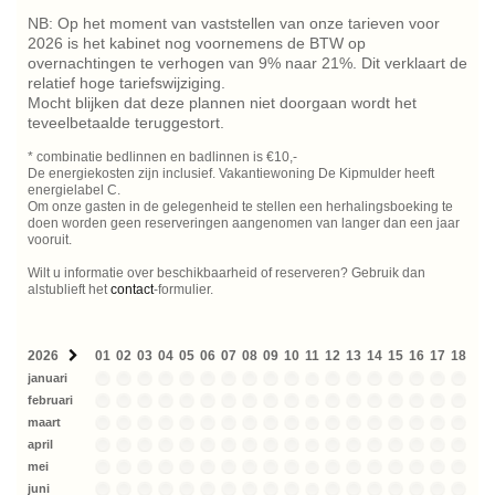
NB: Op het moment van vaststellen van onze tarieven voor
2026 is het kabinet nog voornemens de BTW op
overnachtingen te verhogen van 9% naar 21%. Dit verklaart de
relatief hoge tariefswijziging.
Mocht blijken dat deze plannen niet doorgaan wordt het
teveelbetaalde teruggestort.
* combinatie bedlinnen en badlinnen is €10,-
De energiekosten zijn inclusief. Vakantiewoning De Kipmulder heeft
energielabel C.
Om onze gasten in de gelegenheid te stellen een herhalingsboeking te
doen worden geen reserveringen aangenomen van langer dan een jaar
vooruit.
Wilt u informatie over beschikbaarheid of reserveren? Gebruik dan
alstublieft het
contact
-formulier.
2026
01
02
03
04
05
06
07
08
09
10
11
12
13
14
15
16
17
18
19
januari
februari
maart
april
mei
juni