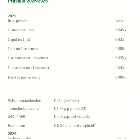
Prijslijst 2025/2026
2025
In de periode
week
1 januari tot 1 april
€ 645,-
1 april tot 1 juli
€ 835,-
1 juli tot 1 september
€ 980,-
1 september tot 1 november
€ 835,-
1 november tot 21 december
€ 645,-
Kerst en jaarwisseling
€ 980,-
Schoonmaakkosten
€ 45,- (verplicht)
Toeristenbelasting
€ 1,87 p.p.p.n. (2023)
Bedlinnen
€ 7,50 p.p. niet verplicht
Badlinnen
€ 5,00 p.p. niet verplicht*
2026
In de periode
week