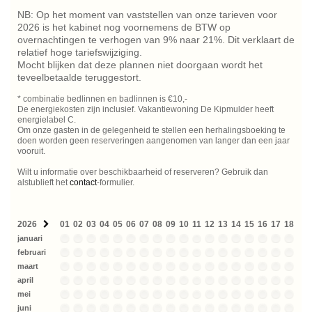
NB: Op het moment van vaststellen van onze tarieven voor
2026 is het kabinet nog voornemens de BTW op
overnachtingen te verhogen van 9% naar 21%. Dit verklaart de
relatief hoge tariefswijziging.
Mocht blijken dat deze plannen niet doorgaan wordt het
teveelbetaalde teruggestort.
* combinatie bedlinnen en badlinnen is €10,-
De energiekosten zijn inclusief. Vakantiewoning De Kipmulder heeft
energielabel C.
Om onze gasten in de gelegenheid te stellen een herhalingsboeking te
doen worden geen reserveringen aangenomen van langer dan een jaar
vooruit.
Wilt u informatie over beschikbaarheid of reserveren? Gebruik dan
alstublieft het
contact
-formulier.
2026
01
02
03
04
05
06
07
08
09
10
11
12
13
14
15
16
17
18
19
januari
februari
maart
april
mei
juni