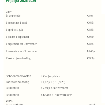
Prijslijst 2025/2026
2025
In de periode
week
1 januari tot 1 april
€ 645,-
1 april tot 1 juli
€ 835,-
1 juli tot 1 september
€ 980,-
1 september tot 1 november
€ 835,-
1 november tot 21 december
€ 645,-
Kerst en jaarwisseling
€ 980,-
Schoonmaakkosten
€ 45,- (verplicht)
Toeristenbelasting
€ 1,87 p.p.p.n. (2023)
Bedlinnen
€ 7,50 p.p. niet verplicht
Badlinnen
€ 5,00 p.p. niet verplicht*
2026
In de periode
week