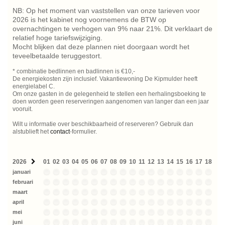
NB: Op het moment van vaststellen van onze tarieven voor
2026 is het kabinet nog voornemens de BTW op
overnachtingen te verhogen van 9% naar 21%. Dit verklaart de
relatief hoge tariefswijziging.
Mocht blijken dat deze plannen niet doorgaan wordt het
teveelbetaalde teruggestort.
* combinatie bedlinnen en badlinnen is €10,-
De energiekosten zijn inclusief. Vakantiewoning De Kipmulder heeft
energielabel C.
Om onze gasten in de gelegenheid te stellen een herhalingsboeking te
doen worden geen reserveringen aangenomen van langer dan een jaar
vooruit.
Wilt u informatie over beschikbaarheid of reserveren? Gebruik dan
alstublieft het
contact
-formulier.
2026
01
02
03
04
05
06
07
08
09
10
11
12
13
14
15
16
17
18
19
januari
februari
maart
april
mei
juni