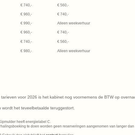
€ 740,-
€ 560,-
€ 960,-
€ 740,-
€ 990,-
Alleen weekverhuur
€ 960,-
€ 740,-
€ 740,-
€ 560,-
€ 980,-
Alleen weekverhuur
 tarieven voor 2026 is het kabinet nog voornemens de BTW op overna
 wordt het teveelbetaalde teruggestort.
Kipmulder heeft energielabel C.
erhalingsboeking te doen worden geen reserveringen aangenomen van langer dan e