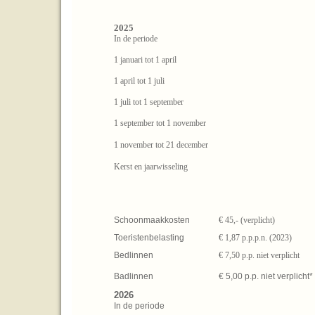
2025
In de periode
1 januari tot 1 april
1 april tot 1 juli
1 juli tot 1 september
1 september tot 1 november
1 november tot 21 december
Kerst en jaarwisseling
Schoonmaakkosten
€ 45,- (verplicht)
Toeristenbelasting
€ 1,87 p.p.p.n. (2023)
Bedlinnen
€ 7,50 p.p. niet verplicht
Badlinnen
€ 5,00 p.p. niet verplicht*
2026
In de periode