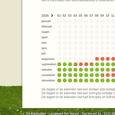
Wilt u informatie over beschikbaarheid of reserveren
2026
01
02
03
04
05
06
07
08
09
10
11
januari
februari
maart
april
mei
juni
juli
augustus
september
oktober
november
december
De dagen in de kalender met een donker grijs bolletj
De dagen in de kalender met een licht grijs bolletje z
De dagen in de kalender met half licht grijs en half 
De Kipmulder - Landgoed Ten Vorsel - Ten Vorsel 1a - 5531 ND