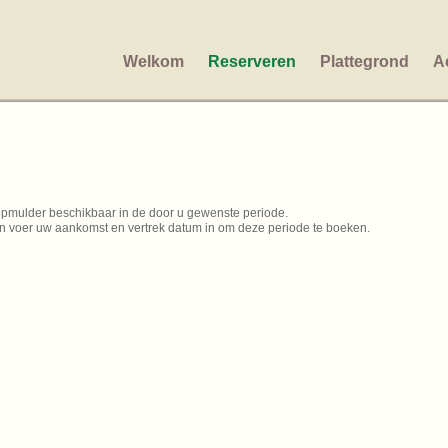
Welkom
Reserveren
Plattegrond
Ac
ipmulder beschikbaar in de door u gewenste periode.
n voer uw aankomst en vertrek datum in om deze periode te boeken.