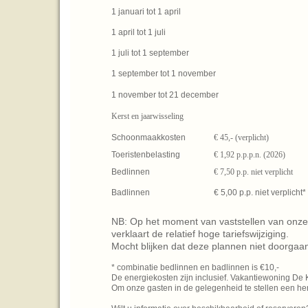
1 januari tot 1 april
1 april tot 1 juli
1 juli tot 1 september
1 september tot 1 november
1 november tot 21 december
Kerst en jaarwisseling
Schoonmaakkosten
€ 45,- (verplicht)
Toeristenbelasting
€ 1,92 p.p.p.n. (2026)
Bedlinnen
€ 7,50 p.p. niet verplicht
Badlinnen
€ 5,00 p.p. niet verplicht*
NB: Op het moment van vaststellen van onze
verklaart de relatief hoge tariefswijziging.
Mocht blijken dat deze plannen niet doorgaan
* combinatie bedlinnen en badlinnen is €10,-
De energiekosten zijn inclusief. Vakantiewoning De 
Om onze gasten in de gelegenheid te stellen een h