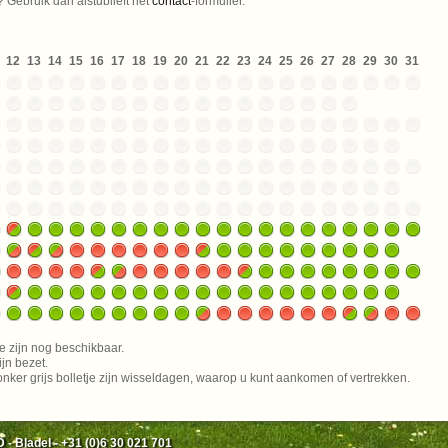
? Gebruik dan alstublieft het
contact
-formulier.
12
13
14
15
16
17
18
19
20
21
22
23
24
25
26
27
28
29
30
31
e zijn nog beschikbaar.
ijn bezet.
donker grijs bolletje zijn wisseldagen, waarop u kunt aankomen of vertrekken.
 - Bladel - +31 (0)6 30 021 701