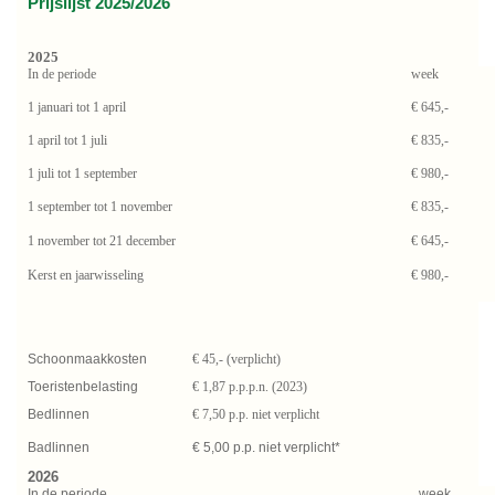
Prijslijst 2025/2026
2025
In de periode
week
1 januari tot 1 april
€ 645,-
1 april tot 1 juli
€ 835,-
1 juli tot 1 september
€ 980,-
1 september tot 1 november
€ 835,-
1 november tot 21 december
€ 645,-
Kerst en jaarwisseling
€ 980,-
Schoonmaakkosten
€ 45,- (verplicht)
Toeristenbelasting
€ 1,87 p.p.p.n. (2023)
Bedlinnen
€ 7,50 p.p. niet verplicht
Badlinnen
€ 5,00 p.p. niet verplicht*
2026
In de periode
week