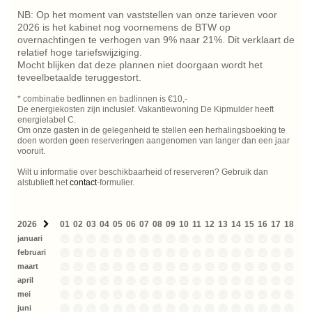
NB: Op het moment van vaststellen van onze tarieven voor
2026 is het kabinet nog voornemens de BTW op
overnachtingen te verhogen van 9% naar 21%. Dit verklaart de
relatief hoge tariefswijziging.
Mocht blijken dat deze plannen niet doorgaan wordt het
teveelbetaalde teruggestort.
* combinatie bedlinnen en badlinnen is €10,-
De energiekosten zijn inclusief. Vakantiewoning De Kipmulder heeft
energielabel C.
Om onze gasten in de gelegenheid te stellen een herhalingsboeking te
doen worden geen reserveringen aangenomen van langer dan een jaar
vooruit.
Wilt u informatie over beschikbaarheid of reserveren? Gebruik dan
alstublieft het
contact
-formulier.
2026
01
02
03
04
05
06
07
08
09
10
11
12
13
14
15
16
17
18
19
januari
februari
maart
april
mei
juni