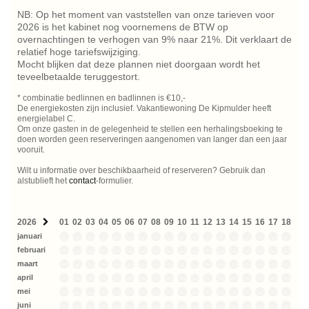
NB: Op het moment van vaststellen van onze tarieven voor
2026 is het kabinet nog voornemens de BTW op
overnachtingen te verhogen van 9% naar 21%. Dit verklaart de
relatief hoge tariefswijziging.
Mocht blijken dat deze plannen niet doorgaan wordt het
teveelbetaalde teruggestort.
* combinatie bedlinnen en badlinnen is €10,-
De energiekosten zijn inclusief. Vakantiewoning De Kipmulder heeft
energielabel C.
Om onze gasten in de gelegenheid te stellen een herhalingsboeking te
doen worden geen reserveringen aangenomen van langer dan een jaar
vooruit.
Wilt u informatie over beschikbaarheid of reserveren? Gebruik dan
alstublieft het
contact
-formulier.
2026
01
02
03
04
05
06
07
08
09
10
11
12
13
14
15
16
17
18
19
januari
februari
maart
april
mei
juni