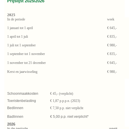
Prijslijst 2025/2026
2025
In de periode
week
1 januari tot 1 april
€ 645,-
1 april tot 1 juli
€ 835,-
1 juli tot 1 september
€ 980,-
1 september tot 1 november
€ 835,-
1 november tot 21 december
€ 645,-
Kerst en jaarwisseling
€ 980,-
Schoonmaakkosten
€ 45,- (verplicht)
Toeristenbelasting
€ 1,87 p.p.p.n. (2023)
Bedlinnen
€ 7,50 p.p. niet verplicht
Badlinnen
€ 5,00 p.p. niet verplicht*
2026
In de periode
week