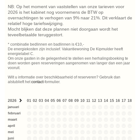
NB: Op het moment van vaststellen van onze tarieven voor
2026 is het kabinet nog voornemens de BTW op
overnachtingen te verhogen van 9% naar 21%. Dit verklaart de
relatief hoge tariefswijziging.
Mocht blijken dat deze plannen niet doorgaan wordt het
teveelbetaalde teruggestort.
* combinatie bedlinnen en badlinnen is €10,-
De energiekosten zijn inclusief. Vakantiewoning De Kipmulder heeft
energielabel C.
Om onze gasten in de gelegenheid te stellen een herhalingsboeking te
doen worden geen reserveringen aangenomen van langer dan een jaar
vooruit.
Wilt u informatie over beschikbaarheid of reserveren? Gebruik dan
alstublieft het
contact
-formulier.
2026
01
02
03
04
05
06
07
08
09
10
11
12
13
14
15
16
17
18
19
januari
februari
maart
april
mei
juni