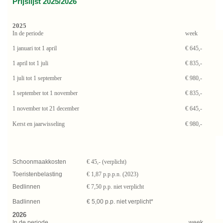
Prijslijst 2025/2026
2025
In de periode
week
1 januari tot 1 april
€ 645,-
1 april tot 1 juli
€ 835,-
1 juli tot 1 september
€ 980,-
1 september tot 1 november
€ 835,-
1 november tot 21 december
€ 645,-
Kerst en jaarwisseling
€ 980,-
Schoonmaakkosten
€ 45,- (verplicht)
Toeristenbelasting
€ 1,87 p.p.p.n. (2023)
Bedlinnen
€ 7,50 p.p. niet verplicht
Badlinnen
€ 5,00 p.p. niet verplicht*
2026
In de periode
week