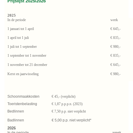
Prijslijst 2025/2026
2025
In de periode
week
1 januari tot 1 april
€ 645,-
1 april tot 1 juli
€ 835,-
1 juli tot 1 september
€ 980,-
1 september tot 1 november
€ 835,-
1 november tot 21 december
€ 645,-
Kerst en jaarwisseling
€ 980,-
Schoonmaakkosten
€ 45,- (verplicht)
Toeristenbelasting
€ 1,87 p.p.p.n. (2023)
Bedlinnen
€ 7,50 p.p. niet verplicht
Badlinnen
€ 5,00 p.p. niet verplicht*
2026
In de periode
week