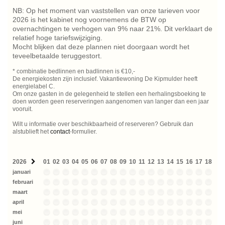
NB: Op het moment van vaststellen van onze tarieven voor
2026 is het kabinet nog voornemens de BTW op
overnachtingen te verhogen van 9% naar 21%. Dit verklaart de
relatief hoge tariefswijziging.
Mocht blijken dat deze plannen niet doorgaan wordt het
teveelbetaalde teruggestort.
* combinatie bedlinnen en badlinnen is €10,-
De energiekosten zijn inclusief. Vakantiewoning De Kipmulder heeft
energielabel C.
Om onze gasten in de gelegenheid te stellen een herhalingsboeking te
doen worden geen reserveringen aangenomen van langer dan een jaar
vooruit.
Wilt u informatie over beschikbaarheid of reserveren? Gebruik dan
alstublieft het
contact
-formulier.
2026
01
02
03
04
05
06
07
08
09
10
11
12
13
14
15
16
17
18
19
januari
februari
maart
april
mei
juni