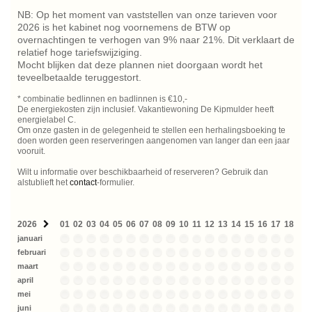
NB: Op het moment van vaststellen van onze tarieven voor
2026 is het kabinet nog voornemens de BTW op
overnachtingen te verhogen van 9% naar 21%. Dit verklaart de
relatief hoge tariefswijziging.
Mocht blijken dat deze plannen niet doorgaan wordt het
teveelbetaalde teruggestort.
* combinatie bedlinnen en badlinnen is €10,-
De energiekosten zijn inclusief. Vakantiewoning De Kipmulder heeft
energielabel C.
Om onze gasten in de gelegenheid te stellen een herhalingsboeking te
doen worden geen reserveringen aangenomen van langer dan een jaar
vooruit.
Wilt u informatie over beschikbaarheid of reserveren? Gebruik dan
alstublieft het
contact
-formulier.
2026
01
02
03
04
05
06
07
08
09
10
11
12
13
14
15
16
17
18
19
januari
februari
maart
april
mei
juni