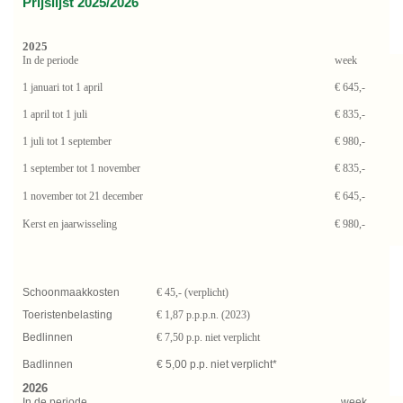
Prijslijst 2025/2026
2025
In de periode
week
1 januari tot 1 april
€ 645,-
1 april tot 1 juli
€ 835,-
1 juli tot 1 september
€ 980,-
1 september tot 1 november
€ 835,-
1 november tot 21 december
€ 645,-
Kerst en jaarwisseling
€ 980,-
Schoonmaakkosten
€ 45,- (verplicht)
Toeristenbelasting
€ 1,87 p.p.p.n. (2023)
Bedlinnen
€ 7,50 p.p. niet verplicht
Badlinnen
€ 5,00 p.p. niet verplicht*
2026
In de periode
week