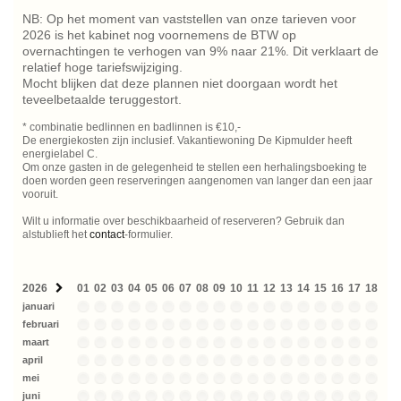
NB: Op het moment van vaststellen van onze tarieven voor
2026 is het kabinet nog voornemens de BTW op
overnachtingen te verhogen van 9% naar 21%. Dit verklaart de
relatief hoge tariefswijziging.
Mocht blijken dat deze plannen niet doorgaan wordt het
teveelbetaalde teruggestort.
* combinatie bedlinnen en badlinnen is €10,-
De energiekosten zijn inclusief. Vakantiewoning De Kipmulder heeft
energielabel C.
Om onze gasten in de gelegenheid te stellen een herhalingsboeking te
doen worden geen reserveringen aangenomen van langer dan een jaar
vooruit.
Wilt u informatie over beschikbaarheid of reserveren? Gebruik dan
alstublieft het
contact
-formulier.
2026
01
02
03
04
05
06
07
08
09
10
11
12
13
14
15
16
17
18
19
januari
februari
maart
april
mei
juni