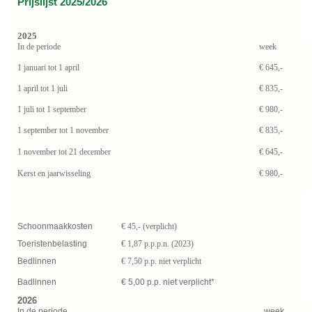
Prijslijst 2025/2026
2025
In de periode
week
1 januari tot 1 april
€ 645,-
1 april tot 1 juli
€ 835,-
1 juli tot 1 september
€ 980,-
1 september tot 1 november
€ 835,-
1 november tot 21 december
€ 645,-
Kerst en jaarwisseling
€ 980,-
Schoonmaakkosten
€ 45,- (verplicht)
Toeristenbelasting
€ 1,87 p.p.p.n. (2023)
Bedlinnen
€ 7,50 p.p. niet verplicht
Badlinnen
€ 5,00 p.p. niet verplicht*
2026
In de periode
week