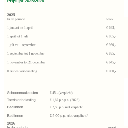
Prijslijst 2025/2026
2025
In de periode
week
1 januari tot 1 april
€ 645,-
1 april tot 1 juli
€ 835,-
1 juli tot 1 september
€ 980,-
1 september tot 1 november
€ 835,-
1 november tot 21 december
€ 645,-
Kerst en jaarwisseling
€ 980,-
Schoonmaakkosten
€ 45,- (verplicht)
Toeristenbelasting
€ 1,87 p.p.p.n. (2023)
Bedlinnen
€ 7,50 p.p. niet verplicht
Badlinnen
€ 5,00 p.p. niet verplicht*
2026
In de periode
week