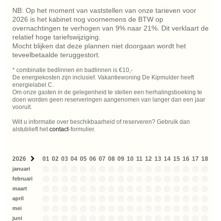
NB: Op het moment van vaststellen van onze tarieven voor
2026 is het kabinet nog voornemens de BTW op
overnachtingen te verhogen van 9% naar 21%. Dit verklaart de
relatief hoge tariefswijziging.
Mocht blijken dat deze plannen niet doorgaan wordt het
teveelbetaalde teruggestort.
* combinatie bedlinnen en badlinnen is €10,-
De energiekosten zijn inclusief. Vakantiewoning De Kipmulder heeft
energielabel C.
Om onze gasten in de gelegenheid te stellen een herhalingsboeking te
doen worden geen reserveringen aangenomen van langer dan een jaar
vooruit.
Wilt u informatie over beschikbaarheid of reserveren? Gebruik dan
alstublieft het
contact
-formulier.
2026
01
02
03
04
05
06
07
08
09
10
11
12
13
14
15
16
17
18
19
januari
februari
maart
april
mei
juni