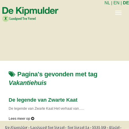
NL
|
EN
|
DE
Toggl
navig
Pagina's gevonden met tag
Vakantiehuis
De legende van Zwarte Kaat
De legende van Zwarte Kaat Het verhaal van......
Lees meer op
De Kipmulder - Landgoed Ten Vorsel - Ten Vorsel 1a - 5531 ND - Bladel -