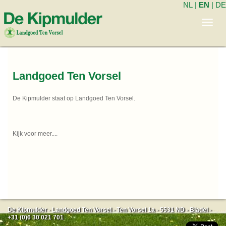
NL
|
EN
|
DE
Toggl
navig
Landgoed Ten Vorsel
De Kipmulder staat op Landgoed Ten Vorsel.
Kijk voor meer....
De Kipmulder - Landgoed Ten Vorsel - Ten Vorsel 1a - 5531 ND - Bladel -
+31 (0)6 30 021 701