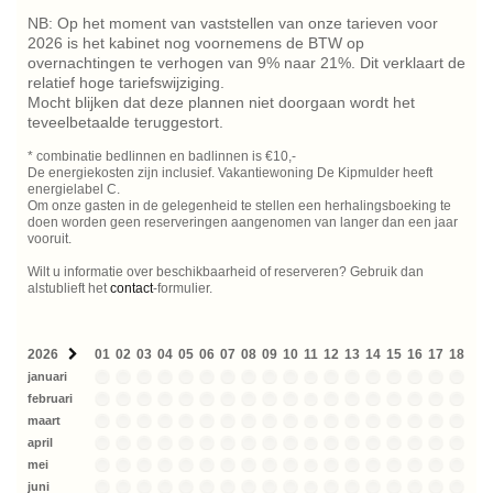
NB: Op het moment van vaststellen van onze tarieven voor
2026 is het kabinet nog voornemens de BTW op
overnachtingen te verhogen van 9% naar 21%. Dit verklaart de
relatief hoge tariefswijziging.
Mocht blijken dat deze plannen niet doorgaan wordt het
teveelbetaalde teruggestort.
* combinatie bedlinnen en badlinnen is €10,-
De energiekosten zijn inclusief. Vakantiewoning De Kipmulder heeft
energielabel C.
Om onze gasten in de gelegenheid te stellen een herhalingsboeking te
doen worden geen reserveringen aangenomen van langer dan een jaar
vooruit.
Wilt u informatie over beschikbaarheid of reserveren? Gebruik dan
alstublieft het
contact
-formulier.
2026
01
02
03
04
05
06
07
08
09
10
11
12
13
14
15
16
17
18
19
januari
februari
maart
april
mei
juni