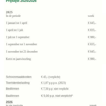
Prijslijst 2025/2026
2025
In de periode
week
1 januari tot 1 april
€ 645,-
1 april tot 1 juli
€ 835,-
1 juli tot 1 september
€ 980,-
1 september tot 1 november
€ 835,-
1 november tot 21 december
€ 645,-
Kerst en jaarwisseling
€ 980,-
Schoonmaakkosten
€ 45,- (verplicht)
Toeristenbelasting
€ 1,87 p.p.p.n. (2023)
Bedlinnen
€ 7,50 p.p. niet verplicht
Badlinnen
€ 5,00 p.p. niet verplicht*
2026
In de periode
week