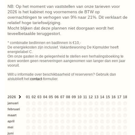
NB: Op het moment van vaststellen van onze tarieven voor
2026 is het kabinet nog voornemens de BTW op
overnachtingen te verhogen van 9% naar 21%. Dit verklaart de
relatief hoge tariefswijziging.
Mocht blijken dat deze plannen niet doorgaan wordt het
teveelbetaalde teruggestort.
* combinatie bedlinnen en badlinnen is €10,-
De energiekosten zijn inclusief. Vakantiewoning De Kipmulder heeft
energielabel C.
Om onze gasten in de gelegenheid te stellen een herhalingsboeking te
doen worden geen reserveringen aangenomen van langer dan een jaar
vooruit.
Wilt u informatie over beschikbaarheid of reserveren? Gebruik dan
alstublieft het
contact
-formulier.
2026
01
02
03
04
05
06
07
08
09
10
11
12
13
14
15
16
17
18
19
januari
februari
maart
april
mei
juni