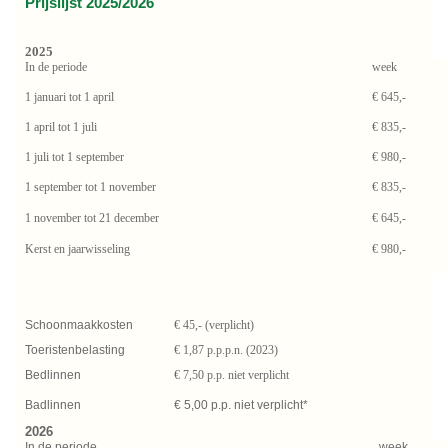
Prijslijst 2025/2026
2025
In de periode
week
1 januari tot 1 april
€ 645,-
1 april tot 1 juli
€ 835,-
1 juli tot 1 september
€ 980,-
1 september tot 1 november
€ 835,-
1 november tot 21 december
€ 645,-
Kerst en jaarwisseling
€ 980,-
Schoonmaakkosten
€ 45,- (verplicht)
Toeristenbelasting
€ 1,87 p.p.p.n. (2023)
Bedlinnen
€ 7,50 p.p. niet verplicht
Badlinnen
€ 5,00 p.p. niet verplicht*
2026
In de periode
week