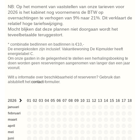
NB: Op het moment van vaststellen van onze tarieven voor
2026 is het kabinet nog voornemens de BTW op
overnachtingen te verhogen van 9% naar 21%. Dit verklaart de
relatief hoge tariefswijziging.
Mocht blijken dat deze plannen niet doorgaan wordt het
teveelbetaalde teruggestort.
* combinatie bedlinnen en badlinnen is €10,-
De energiekosten zijn inclusief. Vakantiewoning De Kipmulder heeft
energielabel C.
Om onze gasten in de gelegenheid te stellen een herhalingsboeking te
doen worden geen reserveringen aangenomen van langer dan een jaar
vooruit.
Wilt u informatie over beschikbaarheid of reserveren? Gebruik dan
alstublieft het
contact
-formulier.
2026
01
02
03
04
05
06
07
08
09
10
11
12
13
14
15
16
17
18
19
januari
februari
maart
april
mei
juni