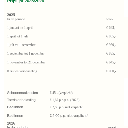
Prijslijst 2025/2026
2025
In de periode
week
1 januari tot 1 april
€ 645,-
1 april tot 1 juli
€ 835,-
1 juli tot 1 september
€ 980,-
1 september tot 1 november
€ 835,-
1 november tot 21 december
€ 645,-
Kerst en jaarwisseling
€ 980,-
Schoonmaakkosten
€ 45,- (verplicht)
Toeristenbelasting
€ 1,87 p.p.p.n. (2023)
Bedlinnen
€ 7,50 p.p. niet verplicht
Badlinnen
€ 5,00 p.p. niet verplicht*
2026
In de periode
week