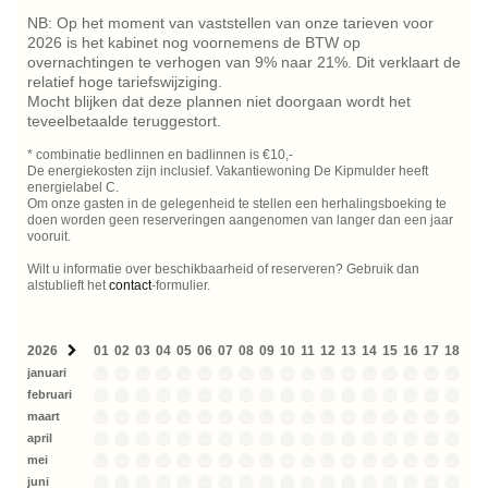
NB: Op het moment van vaststellen van onze tarieven voor
2026 is het kabinet nog voornemens de BTW op
overnachtingen te verhogen van 9% naar 21%. Dit verklaart de
relatief hoge tariefswijziging.
Mocht blijken dat deze plannen niet doorgaan wordt het
teveelbetaalde teruggestort.
* combinatie bedlinnen en badlinnen is €10,-
De energiekosten zijn inclusief. Vakantiewoning De Kipmulder heeft
energielabel C.
Om onze gasten in de gelegenheid te stellen een herhalingsboeking te
doen worden geen reserveringen aangenomen van langer dan een jaar
vooruit.
Wilt u informatie over beschikbaarheid of reserveren? Gebruik dan
alstublieft het
contact
-formulier.
2026
01
02
03
04
05
06
07
08
09
10
11
12
13
14
15
16
17
18
19
januari
februari
maart
april
mei
juni