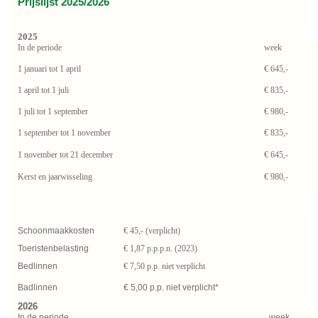
Prijslijst 2025/2026
2025
In de periode
week
1 januari tot 1 april
€ 645,-
1 april tot 1 juli
€ 835,-
1 juli tot 1 september
€ 980,-
1 september tot 1 november
€ 835,-
1 november tot 21 december
€ 645,-
Kerst en jaarwisseling
€ 980,-
Schoonmaakkosten
€ 45,- (verplicht)
Toeristenbelasting
€ 1,87 p.p.p.n. (2023)
Bedlinnen
€ 7,50 p.p. niet verplicht
Badlinnen
€ 5,00 p.p. niet verplicht*
2026
In de periode
week