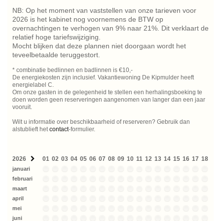
NB: Op het moment van vaststellen van onze tarieven voor
2026 is het kabinet nog voornemens de BTW op
overnachtingen te verhogen van 9% naar 21%. Dit verklaart de
relatief hoge tariefswijziging.
Mocht blijken dat deze plannen niet doorgaan wordt het
teveelbetaalde teruggestort.
* combinatie bedlinnen en badlinnen is €10,-
De energiekosten zijn inclusief. Vakantiewoning De Kipmulder heeft
energielabel C.
Om onze gasten in de gelegenheid te stellen een herhalingsboeking te
doen worden geen reserveringen aangenomen van langer dan een jaar
vooruit.
Wilt u informatie over beschikbaarheid of reserveren? Gebruik dan
alstublieft het
contact
-formulier.
2026
01
02
03
04
05
06
07
08
09
10
11
12
13
14
15
16
17
18
19
januari
februari
maart
april
mei
juni