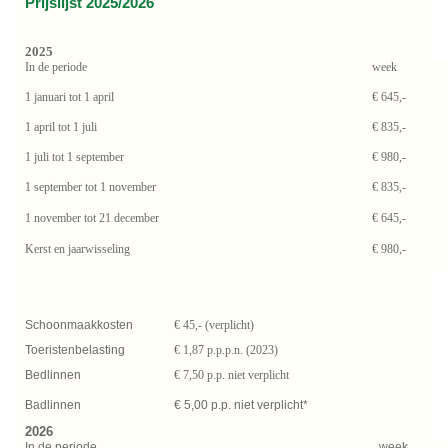
Prijslijst 2025/2026
2025
In de periode
week
1 januari tot 1 april
€ 645,-
1 april tot 1 juli
€ 835,-
1 juli tot 1 september
€ 980,-
1 september tot 1 november
€ 835,-
1 november tot 21 december
€ 645,-
Kerst en jaarwisseling
€ 980,-
Schoonmaakkosten
€ 45,- (verplicht)
Toeristenbelasting
€ 1,87 p.p.p.n. (2023)
Bedlinnen
€ 7,50 p.p. niet verplicht
Badlinnen
€ 5,00 p.p. niet verplicht*
2026
In de periode
week